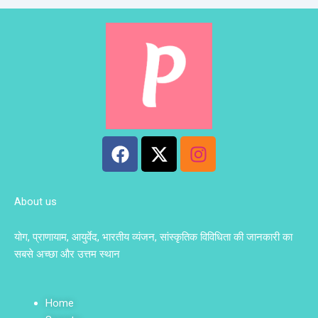
F
X
I
a
-
n
c
t
s
e
w
t
About us
b
i
a
o
t
g
योग, प्राणायाम, आयुर्वेद, भारतीय व्यंजन, सांस्कृतिक विविधिता की जानकारी का
o
t
r
सबसे अच्छा और उत्तम स्थान
k
e
a
r
m
Home