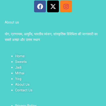
F
X
I
a
-
n
c
t
s
e
w
t
About us
b
i
a
o
t
g
योग, प्राणायाम, आयुर्वेद, भारतीय व्यंजन, सांस्कृतिक विविधिता की जानकारी का
o
t
r
सबसे अच्छा और उत्तम स्थान
k
e
a
r
m
Home
Sweets
Jadi
Mithai
Yog
About Us
Contact Us
Privacy Policy