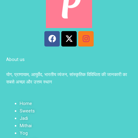
F
X
I
a
-
n
c
t
s
e
w
t
About us
b
i
a
o
t
g
योग, प्राणायाम, आयुर्वेद, भारतीय व्यंजन, सांस्कृतिक विविधिता की जानकारी का
o
t
r
सबसे अच्छा और उत्तम स्थान
k
e
a
r
m
Home
Sweets
Jadi
Mithai
Yog