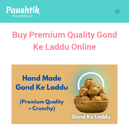
Skip
Main
to
Men
content
Buy Premium Quality Gond
Ke Laddu Online