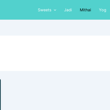
Sweets
Jadi
Mithai
Yog